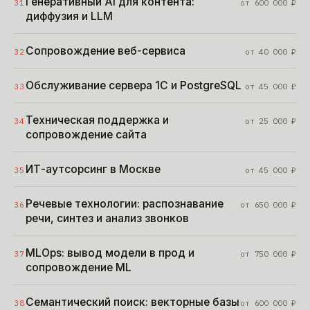
Генеративный AI для контента:
31
от
600 000
₽
диффузия и LLM
Сопровождение веб-сервиса
32
от
40 000
₽
Обслуживание сервера 1С и PostgreSQL
33
от
45 000
₽
Техническая поддержка и
34
от
25 000
₽
сопровождение сайта
ИТ-аутсорсинг в Москве
35
от
45 000
₽
Речевые технологии: распознавание
36
от
650 000
₽
речи, синтез и анализ звонков
MLOps: вывод модели в прод и
37
от
750 000
₽
сопровождение ML
Семантический поиск: векторные базы
38
от
600 000
₽