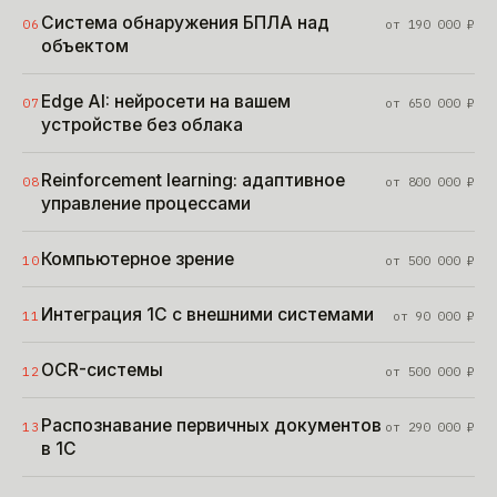
Система обнаружения БПЛА над
06
от
190 000
₽
объектом
Edge AI: нейросети на вашем
07
от
650 000
₽
устройстве без облака
Reinforcement learning: адаптивное
08
от
800 000
₽
управление процессами
Компьютерное зрение
10
от
500 000
₽
Интеграция 1С с внешними системами
11
от
90 000
₽
OCR-системы
12
от
500 000
₽
Распознавание первичных документов
13
от
290 000
₽
в 1С