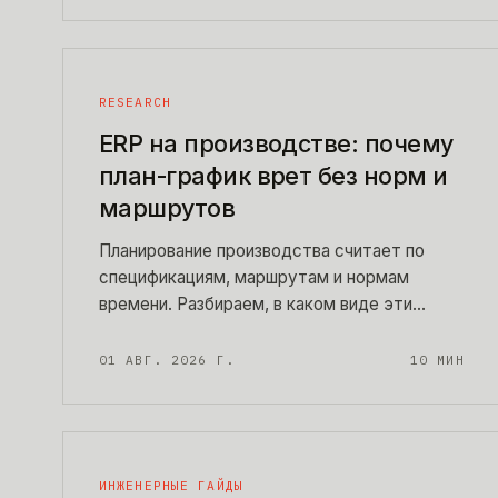
делать, когда диагноз подтвердился.
RESEARCH
ERP на производстве: почему
план-график врет без норм и
маршрутов
Планирование производства считает по
спецификациям, маршрутам и нормам
времени. Разбираем, в каком виде эти
данные нужны системе, как собирают факт
из цеха, почему себестоимость врет без
01 АВГ. 2026 Г.
10
МИН
учета брака и что делать, если норм нет
вообще.
ИНЖЕНЕРНЫЕ ГАЙДЫ