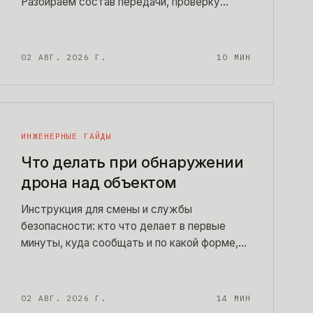
Разбираем состав передачи, проверку
состояния кода и инфраструктуры, оценку
технического долга и разницу между
сопровождением работающего сервиса и
02 АВГ. 2026 Г.
10
МИН
спасением брошенного.
ИНЖЕНЕРНЫЕ ГАЙДЫ
Что делать при обнаружении
дрона над объектом
Инструкция для смены и службы
безопасности: кто что делает в первые
минуты, куда сообщать и по какой форме,
чего нельзя делать даже очень хочется, как
обращаться с упавшим аппаратом. Готовая
памятка на пост охраны — можно
02 АВГ. 2026 Г.
14
МИН
распечатать сегодня.