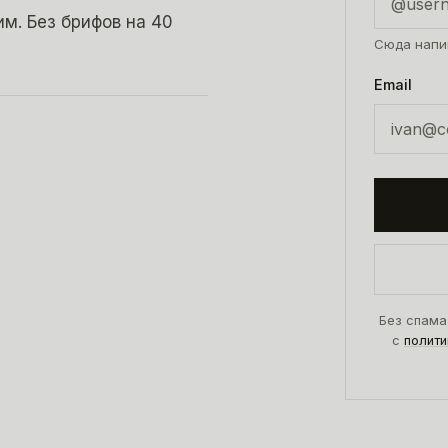
м. Без брифов на 40
Сюда напи
Email
Без спама
с
полити