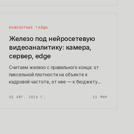
ИНЖЕНЕРНЫЕ ГАЙДЫ
Железо под нейросетевую
видеоаналитику: камера,
сервер, edge
Считаем железо с правильного конца: от
пиксельной плотности на объекте к
кадровой частоте, от нее — к бюджету
GPU. Сколько камер тянет один сервер
видеоаналитики, когда хватает CPU, когда
01 АВГ. 2026 Г.
11
МИН
нужен edge-бокс, и готовая спецификация
объекта на 12 камер с формулами для
пересчета.