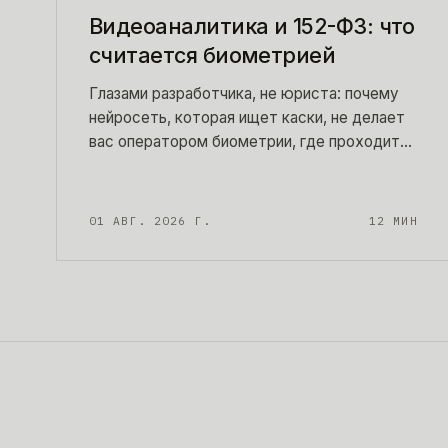
Видеоаналитика и 152-ФЗ: что
считается биометрией
Глазами разработчика, не юриста: почему
нейросеть, которая ищет каски, не делает
вас оператором биометрии, где проходит
граница по статье 11 152-ФЗ, что изменил
572-ФЗ для распознавания лиц и какие
бумаги нужны под обычную
01 АВГ. 2026 Г.
12
МИН
видеоаналитику. С таблицей задач и чек-
листом согласий.