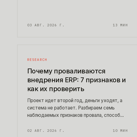
удваивают цену, и двенадцать вопросов,
которыми проверяют оценку подрядчика
до подписания договора.
03 АВГ. 2026 Г.
13
МИН
RESEARCH
Почему проваливаются
внедрения ERP: 7 признаков и
как их проверить
Проект идет второй год, деньги уходят, а
система не работает. Разбираем семь
наблюдаемых признаков провала, способ
проверить каждый за один день без
привлечения консультантов и то, что
02 АВГ. 2026 Г.
10
МИН