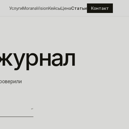
Услуги
MoranaVision
Кейсы
Цена
Статьи
Контакт
журнал
проверили
↵