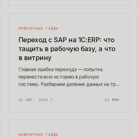
критерии выбора без рекламы.
ИНЖЕНЕРНЫЕ ГАЙДЫ
Переход с SAP на 1С:ERP: что
тащить в рабочую базу, а что
в витрину
Главная ошибка перехода — попытка
перенести всю историю в рабочую
систему. Разбираем деление данных на три
контура, горизонт хранения под требования
проверяющих, порядок отключения
01 АВГ. 2026 Г.
11
МИН
исходной системы и то, во что это
обходится по деньгам и срокам.
ИНЖЕНЕРНЫЕ ГАЙДЫ