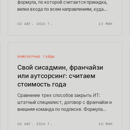
формула, по которой считается прикидка,
вилки входа по всем направлениям, куда
уходят деньги внутри сметы и порог
окупаемости в часах ручной работы. Числа
02 АВГ. 2026 Г.
13
МИН
можно пересчитать под свою задачу прямо
по ходу чтения.
ИНЖЕНЕРНЫЕ ГАЙДЫ
Свой сисадмин, франчайзи
или аутсорсинг: считаем
стоимость года
Сравнение трех способов закрыть ИТ:
штатный специалист, договор с франчайзи и
внешняя команда по подписке. Формула
годовой стоимости с показанными
исходными, честные дыры каждой схемы и
02 АВГ. 2026 Г.
10
МИН