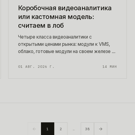
Коробочная видеоаналитика
или кастомная модель:
считаем в лоб
Четыре класса видеоаналитики с
открытыми ценами рынка: модули к VMS,
облако, готовые модули на своем железе и
кастомная модель под вашу сцену. Три
сметы на трехлетнем горизонте и признаки,
01 АВГ. 2026 Г.
14
МИН
по которым видно, что вам хватит коробки
за 6 600 ₽ за канал.
1
2
…
38