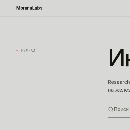
К содержимому
MoranaLabs
.
И
—
ЖУРНАЛ
Research
на желез
Поиск 