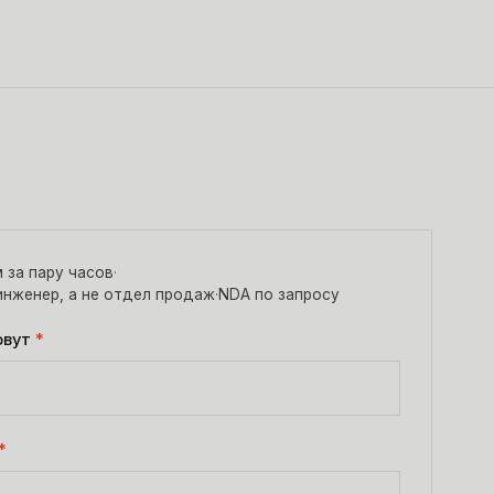
 за пару часов
·
инженер, а не отдел продаж
·
NDA по запросу
овут
*
*