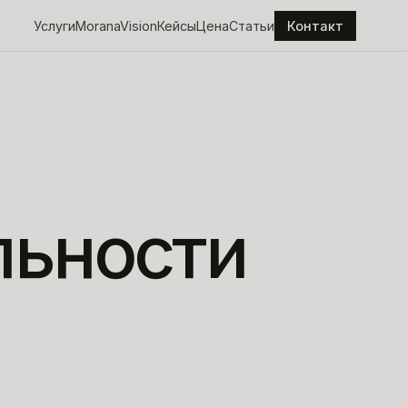
Услуги
MoranaVision
Кейсы
Цена
Статьи
Контакт
льности