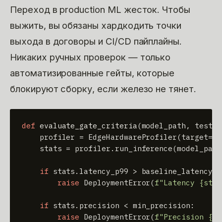
Переход в production ML жесток. Чтобы
выжить, вы обязаны хардкодить точки
выхода в договоры и CI/CD пайплайны.
Никаких ручных проверок — только
автоматизированные гейты, которые
блокируют сборку, если железо не тянет.
def
evaluate_gate_criteria
(
model_path, test_s
    profiler = EdgeHardwareProfiler(target=
"j
    stats = profiler.run_inference(model_path
if
 stats.latency_p99 > baseline_latency:

raise
 DeploymentError(
f"Latency 
{stat
if
 stats.precision < min_precision:

raise
 DeploymentError(
f"Precision 
{st