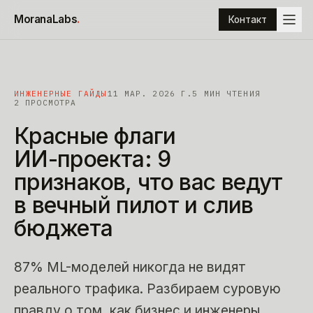
К содержимому
MoranaLabs
.
Контакт
ИНЖЕНЕРНЫЕ ГАЙДЫ
11 МАР. 2026 Г.
5
МИН ЧТЕНИЯ
2 ПРОСМОТРА
Красные
флаги
ИИ-проекта:
9
признаков,
что
вас
ведут
в
вечный
пилот
и
слив
бюджета
87% ML-моделей никогда не видят
реального трафика. Разбираем суровую
правду о том, как бизнес и инженеры