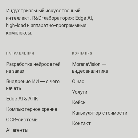
Индустриальный искусственный
интеллект
. R&D-лаборатория: Edge AI,
high-load и аппаратно-программные
комплексы.
НАПРАВЛЕНИЯ
КОМПАНИЯ
Разработка нейросетей
MoranaVision —
на заказ
видеоаналитика
Внедрение ИИ — с чего
О нас
начать
Услуги
Edge AI & АПК
Кейсы
Компьютерное зрение
Калькулятор стоимости
OCR-системы
Контакт
AI-агенты