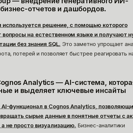
roup — внедрение генеративного ИИ-
 бизнес-отчетов и дашбордов.
 используется решение, с помощью которого
 вопросы на естественном языке и получают 
тации без знания SQL.
Это заметно упрощает ан
ота, потерей и позволяет быстрее реагировать н
ognos Analytics — AI-система, котора
ные и выделяет ключевые инсайты
 AI-функционал в Cognos Analytics, позволяющ
вращать сырые данные в понятные отчеты с а
 а не просто визуализацию.
Бизнес-аналитики