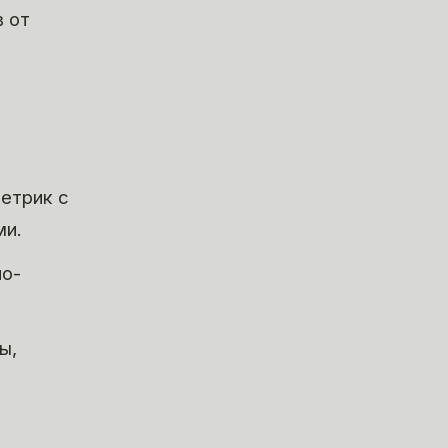
в от
етрик с
ми.
по-
ы,