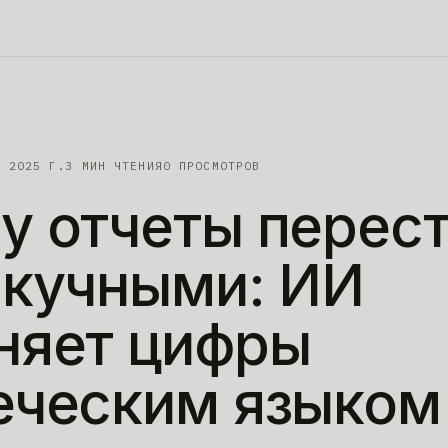
. 2025 Г.
3
МИН ЧТЕНИЯ
0 ПРОСМОТРОВ
у
отчеты
перес
скучными:
ИИ
няет
цифры
еческим
языком