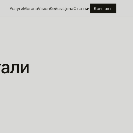
Услуги
MoranaVision
Кейсы
Цена
Статьи
Контакт
тали