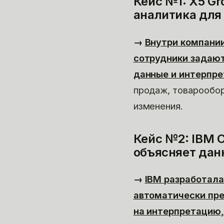
Кейс №1: X5 G
аналитика для
→
Внутри компании
сотрудники задают
данные и интерпре
продаж, товарообор
изменения.
Кейс №2: IBM C
объясняет дан
→
IBM разработала
автоматически пре
на интерпретацию,