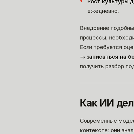
Рост культуры д
ежедневно.
Внедрение подобных
процессы, необходи
Если требуется оце
→
записаться на б
получить разбор по
Как ИИ де
Современные модел
контексте: они ана