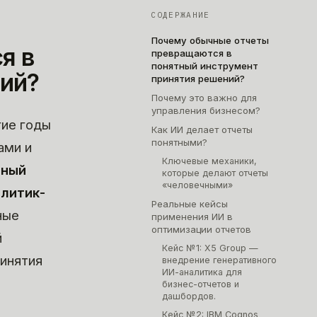
СОДЕРЖАНИЕ
Почему обычные отчеты
я в
превращаются в
понятный инструмент
ний?
принятия решений?
Почему это важно для
управления бизнесом?
гие годы
Как ИИ делает отчеты
понятными?
ами и
Ключевые механики,
нный
которые делают отчеты
«человечными»
алитик-
Реальные кейсы
ные
применения ИИ в
оптимизации отчетов
й
Кейс №1: X5 Group —
инятия
внедрение генеративного
ИИ-аналитика для
бизнес-отчетов и
дашбордов.
Кейс №2: IBM Cognos