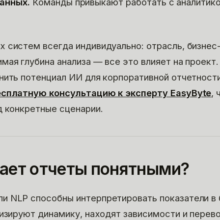
анных.
Команды привыкают работать с аналитик
 систем всегда индивидуально: отрасль, бизнес
мая глубина анализа — все это влияет на проект.
нить потенциал ИИ для корпоративной отчетност
есплатную консультацию к эксперту EasyByte
,
д конкретные сценарии.
лает отчеты понятными?
и NLP способны интерпретировать показатели в 
лизируют динамику, находят зависимости и перев