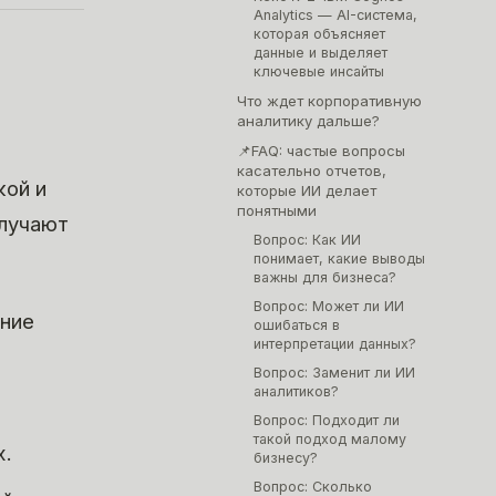
Analytics — AI-система,
которая объясняет
данные и выделяет
ключевые инсайты
Что ждет корпоративную
аналитику дальше?
📌FAQ: частые вопросы
касательно отчетов,
кой и
которые ИИ делает
понятными
олучают
Вопрос: Как ИИ
понимает, какие выводы
важны для бизнеса?
Вопрос: Может ли ИИ
ение
ошибаться в
интерпретации данных?
Вопрос: Заменит ли ИИ
аналитиков?
Вопрос: Подходит ли
такой подход малому
х.
бизнесу?
Вопрос: Сколько