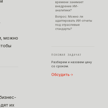
ой
времени занимает
внедрение ИИ-
аналитики?
Вопрос: Можно ли
адаптировать ИИ-отчеты
-
под отраслевые
стандарты?
и, можно
 чтобы
ПОХОЖАЯ ЗАДАЧА?
Разберем и назовем цену
со сроком.
Обсудить
бизнес-
одят их