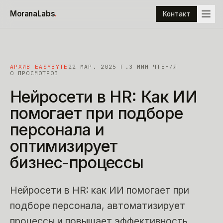
К содержимому
MoranaLabs
.
Контакт
АРХИВ EASYBYTE
22 МАР. 2025 Г.
3
МИН ЧТЕНИЯ
0 ПРОСМОТРОВ
Нейросети
в
HR:
Как
ИИ
помогает
при
подборе
персонала
и
оптимизирует
бизнес-процессы
Нейросети в HR: как ИИ помогает при
подборе персонала, автоматизирует
процессы и повышает эффективность.