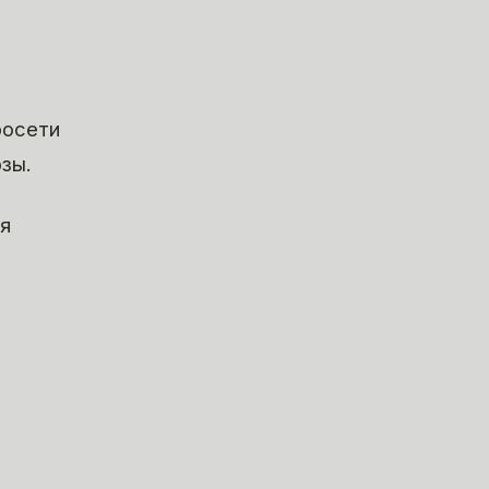
росети
зы.
ия