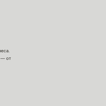
неса.
 — от