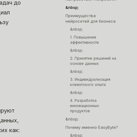
адач до
&nbsp;
циал
Преимущества
ьзу
нейросетей для бизнеса
&nbsp;
1. Повышение
эффективности
&nbsp;
2. Принятие решений на
основе данных
&nbsp;
3. Индивидуализация
клиентского опыта
&nbsp;
4. Разработка
инновационных
ируют
продуктов
&nbsp;
данных,
Почему именно EasyByte?
их как:
&nbsp;