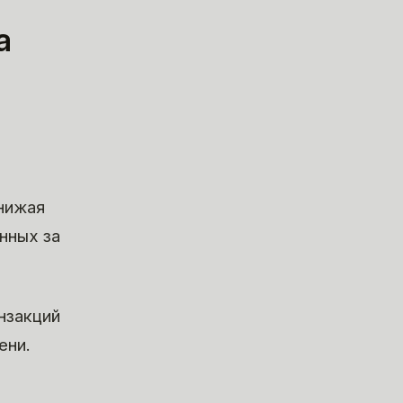
а
нижая
нных за
нзакций
ени.