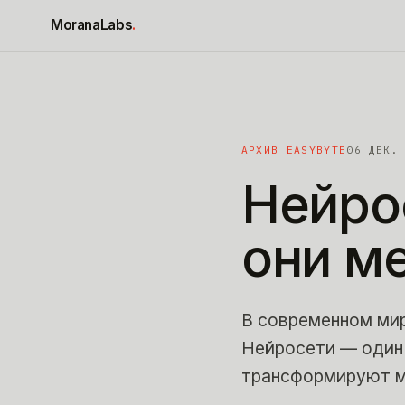
К содержимому
MoranaLabs
.
АРХИВ EASYBYTE
06 ДЕК.
Нейро
они
м
В современном мир
Нейросети — один
трансформируют м