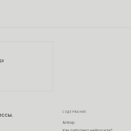
да
СОДЕРЖАНИЕ
ессы.
&nbsp;
Как работают нейросети?