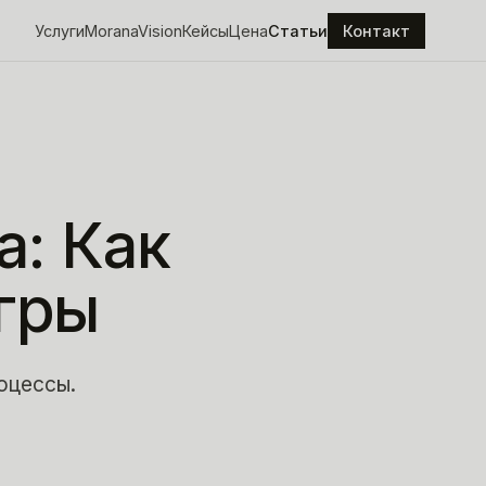
Услуги
MoranaVision
Кейсы
Цена
Статьи
Контакт
а:
Как
гры
оцессы.