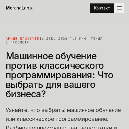
К содержимому
MoranaLabs
.
Контакт
АРХИВ EASYBYTE
16 ДЕК. 2024 Г.
3
МИН ЧТЕНИЯ
1 ПРОСМОТР
Машинное
обучение
против
классического
программирования:
Что
выбрать
для
вашего
бизнеса?
Узнайте, что выбрать: машинное обучение
или классическое программирование.
Разбираем преимущества, недостатки и