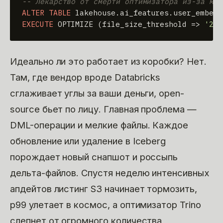
-- Лекарство от смерти оптимизатора из-за мел
ALTER TABLE
EXECUTE
 OPTIMIZE (file_size_threshold 
=
>
'256
Идеально ли это работает из коробки? Нет.
Там, где вендор вроде Databricks
сглаживает углы за ваши деньги, open-
source бьет по лицу. Главная проблема —
DML-операции и мелкие файлы. Каждое
обновление или удаление в Iceberg
порождает новый снапшот и россыпь
дельта-файлов. Спустя неделю интенсивных
апдейтов листинг S3 начинает тормозить,
p99 улетает в космос, а оптимизатор Trino
слепнет от огромного количества