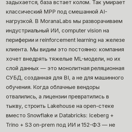
задыхается, база встает колом. Так умирает
классический MPP под смешанной AI-
нагрузкой. В MoranaLabs мы разворачиваем
индустриальный ИИ, computer vision на
периферии и reinforcement learning на железе
клиента. Мы видим это постоянно: компания
хочет внедрять тяжелые ML-модели, но их
слой данных — это монолитная реляционная
СУБД, созданная для BI, а не для машинного
обучения. Когда облачные вендоры
отвалились, а лицензии превратились в
тыкву, строить Lakehouse на open-стеке
вместо Snowflake и Databricks: Iceberg +
Trino + S3 on-prem под ИИ и 152-ФЗ — не