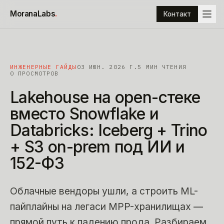
К содержимому
MoranaLabs
.
Контакт
ИНЖЕНЕРНЫЕ ГАЙДЫ
03 ИЮН. 2026 Г.
5
МИН ЧТЕНИЯ
0 ПРОСМОТРОВ
Lakehouse
на
open-стеке
вместо
Snowflake
и
Databricks:
Iceberg
+
Trino
+
S3
on-prem
под
ИИ
и
152-ФЗ
Облачные вендоры ушли, а строить ML-
пайплайны на легаси MPP-хранилищах —
прямой путь к падению прода. Разбираем,