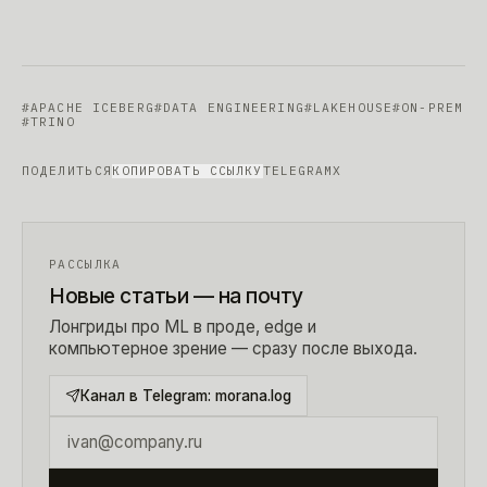
#
APACHE ICEBERG
#
DATA ENGINEERING
#
LAKEHOUSE
#
ON-PREM
#
TRINO
ПОДЕЛИТЬСЯ
КОПИРОВАТЬ ССЫЛКУ
TELEGRAM
X
РАССЫЛКА
Новые статьи — на почту
Лонгриды про ML в проде, edge и
компьютерное зрение — сразу после выхода.
Канал в Telegram:
morana.log