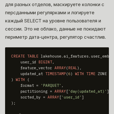
для разных отделов, маскируете колонки с
персданными регулярками и логируете
каждый SELECT на уровне пользователя и
сессии. Это не облако, данные не покидают
периметр дата-центра, регулятор счастлив.
CREATE TABLE
 lakehouse.ai_features.user_embed
    user_id 
BIGINT
,

    feature_vector 
ARRAY
(
REAL
),

    updated_at 
TIMESTAMP
(
6
) 
WITH
TIME
 ZONE

) 
WITH
 (

    format 
=
'PARQUET'
,

    partitioning 
=
ARRAY
[
'day(updated_at)'
],

    sorted_by 
=
ARRAY
[
'user_id'
]

);
