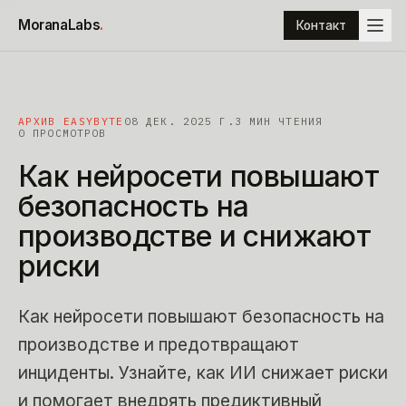
К содержимому
MoranaLabs
.
Контакт
АРХИВ EASYBYTE
08 ДЕК. 2025 Г.
3
МИН ЧТЕНИЯ
0 ПРОСМОТРОВ
Как
нейросети
повышают
безопасность
на
производстве
и
снижают
риски
Как нейросети повышают безопасность на
производстве и предотвращают
инциденты. Узнайте, как ИИ снижает риски
и помогает внедрять предиктивный