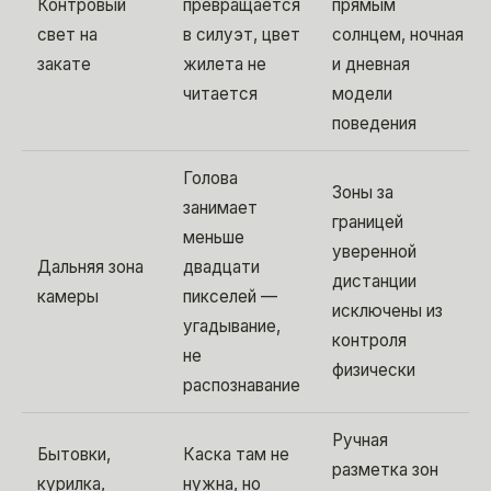
Контровый
превращается
прямым
свет на
в силуэт, цвет
солнцем, ночная
закате
жилета не
и дневная
читается
модели
поведения
Голова
Зоны за
занимает
границей
меньше
уверенной
Дальняя зона
двадцати
дистанции
камеры
пикселей —
исключены из
угадывание,
контроля
не
физически
распознавание
Ручная
Бытовки,
Каска там не
разметка зон
курилка,
нужна, но