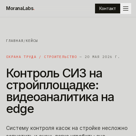
К содержимому
MoranaLabs
.
Контакт
ГЛАВНАЯ
/
КЕЙСЫ
ОХРАНА ТРУДА / СТРОИТЕЛЬСТВО
— 20 МАЯ 2026 Г.
Контроль
СИЗ
на
стройплощадке:
видеоаналитика
на
edge
Систему контроля касок на стройке несложно