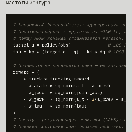
частоты контура:
# Каноничный humanoid-стек: «дискретная» поли
# Политика-нейросеть крутится на ~100 Гц, а в
# Между ними команда сглаживается железом, а 
target_q = policy(obs)              
# 100 Гц:
tau = kp * (target_q - q) - kd * dq 
# 1000 Гц
# Плавность не появляется сама — ее закладыва
reward = (

    w_track * tracking_reward                
    - w_arate * sq_norm(a_t - a_prev)        
    - w_jacc  * sq_norm(joint_acc)           
    - w_jerk  * sq_norm(a_t - 
2
*a_prev + a_pr
    - w_tau   * sq_norm(tau)                 
# Сверху — регуляризация политики (CAPS): сос
# близкие состояния дают близкие действия. На