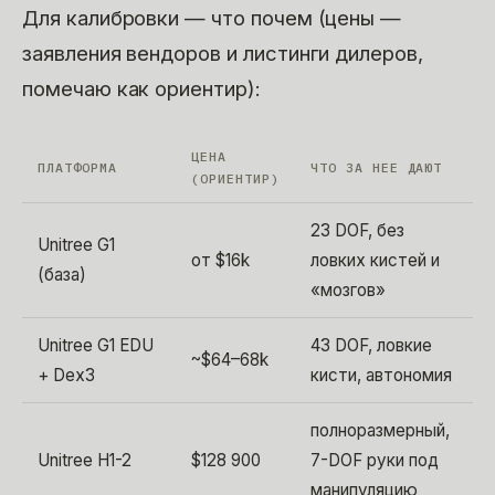
Для калибровки — что почем (цены —
заявления вендоров и листинги дилеров,
помечаю как ориентир):
ЦЕНА
ПЛАТФОРМА
ЧТО ЗА НЕЕ ДАЮТ
(ОРИЕНТИР)
23 DOF, без
Unitree G1
от $16k
ловких кистей и
(база)
«мозгов»
Unitree G1 EDU
43 DOF, ловкие
~$64–68k
+ Dex3
кисти, автономия
полноразмерный,
Unitree H1-2
$128 900
7-DOF руки под
манипуляцию