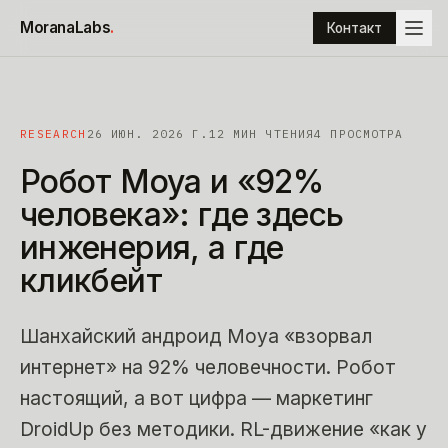
К содержимому
MoranaLabs
.
Контакт
RESEARCH
26 ИЮН. 2026 Г.
12
МИН ЧТЕНИЯ
4 ПРОСМОТРА
Робот
Moya
и
«92%
человека»:
где
здесь
инженерия,
а
где
кликбейт
Шанхайский андроид Moya «взорвал
интернет» на 92% человечности. Робот
настоящий, а вот цифра — маркетинг
DroidUp без методики. RL-движение «как у