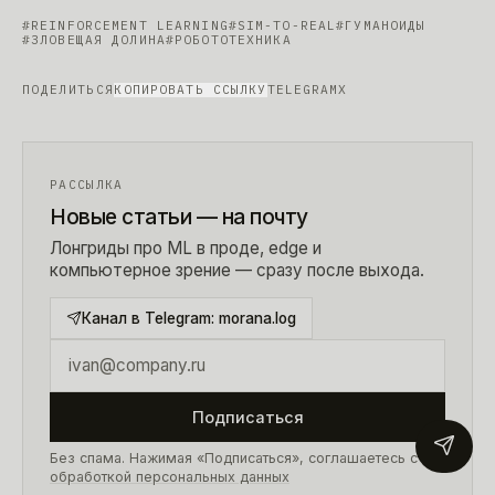
#
REINFORCEMENT LEARNING
#
SIM-TO-REAL
#
ГУМАНОИДЫ
#
ЗЛОВЕЩАЯ ДОЛИНА
#
РОБОТОТЕХНИКА
ПОДЕЛИТЬСЯ
КОПИРОВАТЬ ССЫЛКУ
TELEGRAM
X
РАССЫЛКА
Новые статьи — на почту
Лонгриды про ML в проде, edge и
компьютерное зрение — сразу после выхода.
Канал в Telegram:
morana.log
Подписаться
Без спама. Нажимая «Подписаться», соглашаетесь с
обработкой персональных данных