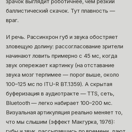
зрачок выглядит роботичнее, чем резкий
баллистический скачок. Тут плавность —
враг.
И речь. Рассинхрон губ и звука обостряет
зловещую долину: рассогласование зрители
начинают ловить примерно с 45 мс, когда
звук опережает картинку (на отставание
звука мозг терпимее — порог выше, около
100–125 мс по ITU-R BT.1359). А скрытая
буферизация в аудиотракте — TTS, сеть,
Bluetooth — легко набирает 100–200 мс.
Визуальная артикуляция реально меняет то,
что мы слышим (эффект Макгурка, 1976):
губы и звук, рассыпавшись по времени, дают