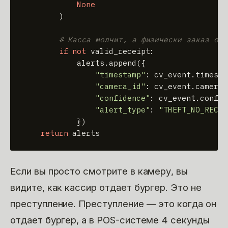
None
        )

# Касса молчит, а физически заказ отд
if
not
 valid_receipt:

            alerts.append({

"timestamp"
: cv_event.timestam
"camera_id"
: cv_event.camera_i
"confidence"
: cv_event.confid
"alert_type"
: 
"THEFT_NO_RECEI
            })

return
 alerts
Если вы просто смотрите в камеру, вы
видите, как кассир отдает бургер. Это не
преступление. Преступление — это когда он
отдает бургер, а в POS-системе 4 секунды