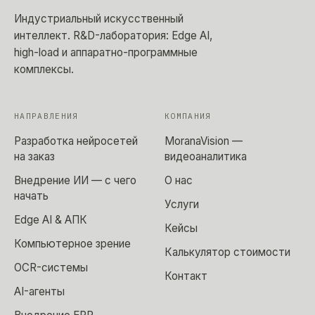
Индустриальный искусственный
интеллект
. R&D-лаборатория: Edge AI,
high-load и аппаратно-программные
комплексы.
НАПРАВЛЕНИЯ
КОМПАНИЯ
Разработка нейросетей
MoranaVision —
на заказ
видеоаналитика
Внедрение ИИ — с чего
О нас
начать
Услуги
Edge AI & АПК
Кейсы
Компьютерное зрение
Калькулятор стоимости
OCR-системы
Контакт
AI-агенты