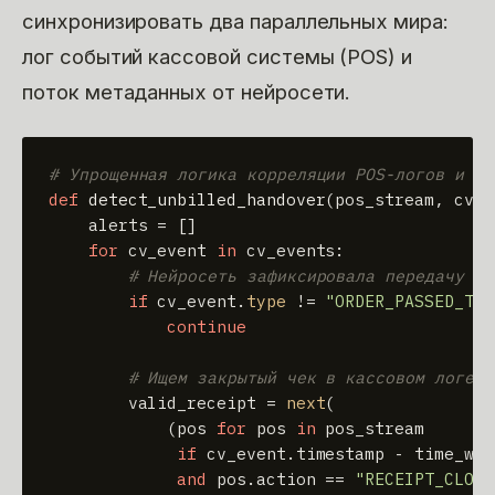
синхронизировать два параллельных мира:
лог событий кассовой системы (POS) и
поток метаданных от нейросети.
# Упрощенная логика корреляции POS-логов и со
def
detect_unbilled_handover
(
pos_stream, cv_e
    alerts = []

for
 cv_event 
in
 cv_events:

# Нейросеть зафиксировала передачу за
if
 cv_event.
type
 != 
"ORDER_PASSED_TO_
continue
# Ищем закрытый чек в кассовом логе з
        valid_receipt = 
next
(

            (pos 
for
 pos 
in
 pos_stream 

if
 cv_event.timestamp - time_win
and
 pos.action == 
"RECEIPT_CLOSE