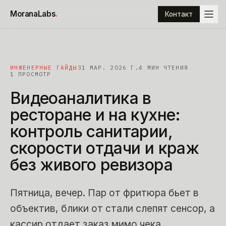
К содержимому
MoranaLabs
.
Контакт
ИНЖЕНЕРНЫЕ ГАЙДЫ
31 МАР. 2026 Г.
4
МИН ЧТЕНИЯ
1 ПРОСМОТР
Видеоаналитика
в
ресторане
и
на
кухне:
контроль
санитарии,
скорости
отдачи
и
краж
без
живого
ревизора
Пятница, вечер. Пар от фритюра бьет в
объектив, блики от стали слепят сенсор, а
кассир отдает заказ мимо чека.