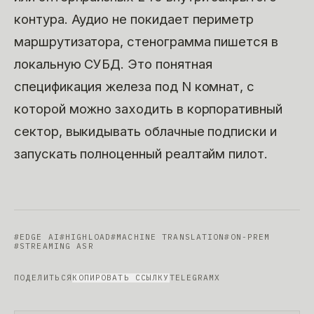
контура. Аудио не покидает периметр
маршрутизатора, стенограмма пишется в
локальную СУБД. Это понятная
спецификация железа под N комнат, с
которой можно заходить в корпоративный
сектор, выкидывать облачные подписки и
запускать полноценный реалтайм пилот.
#
EDGE AI
#
HIGHLOAD
#
MACHINE TRANSLATION
#
ON-PREM
#
STREAMING ASR
ПОДЕЛИТЬСЯ
КОПИРОВАТЬ ССЫЛКУ
TELEGRAM
X