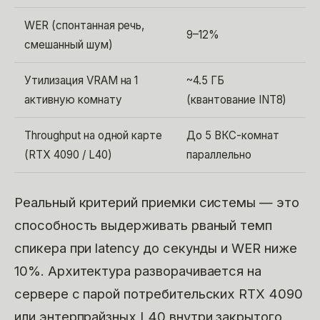
WER (спонтанная речь,
9–12%
смешанный шум)
Утилизация VRAM на 1
~4.5 ГБ
активную комнату
(квантование INT8)
Throughput на одной карте
До 5 ВКС-комнат
(RTX 4090 / L40)
параллельно
Реальный критерий приемки системы — это
способность выдерживать рваный темп
спикера при latency до секунды и WER ниже
10%. Архитектура разворачивается на
сервере с парой потребительских RTX 4090
или энтерпрайзных L40 внутри закрытого