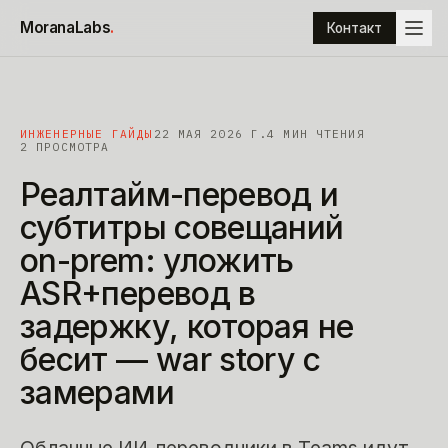
К содержимому
MoranaLabs
.
Контакт
ИНЖЕНЕРНЫЕ ГАЙДЫ
22 МАЯ 2026 Г.
4
МИН ЧТЕНИЯ
2 ПРОСМОТРА
Реалтайм-перевод
и
субтитры
совещаний
on-prem:
уложить
ASR+перевод
в
задержку,
которая
не
бесит
—
war
story
с
замерами