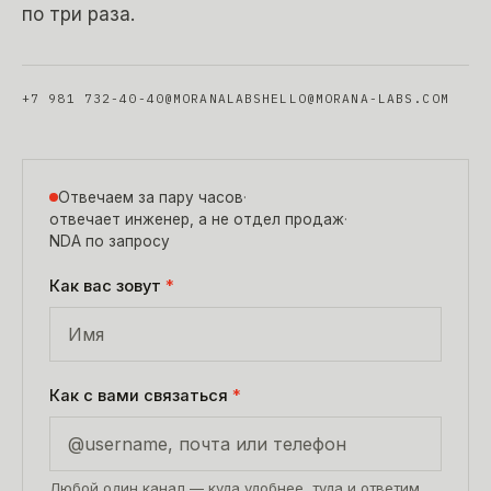
по три раза.
+7 981 732-40-40
@MORANALABS
HELLO@MORANA-LABS.COM
Отвечаем за пару часов
·
отвечает инженер, а не отдел продаж
·
NDA по запросу
Как вас зовут
*
Как с вами связаться
*
Любой один канал — куда удобнее, туда и ответим