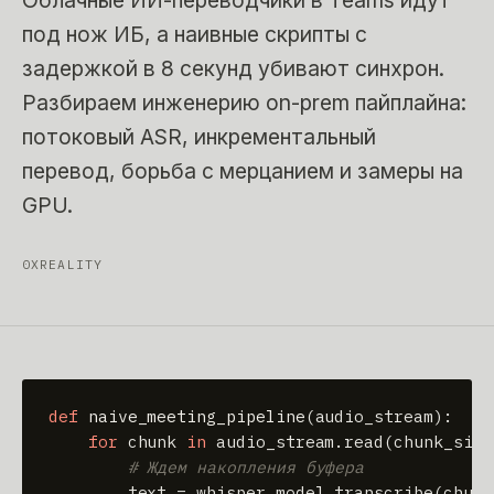
Облачные ИИ-переводчики в Teams идут
под нож ИБ, а наивные скрипты с
задержкой в 8 секунд убивают синхрон.
Разбираем инженерию on-prem пайплайна:
потоковый ASR, инкрементальный
перевод, борьба с мерцанием и замеры на
GPU.
0XREALITY
def
naive_meeting_pipeline
(
audio_stream
):

for
 chunk 
in
 audio_stream.read(chunk_size
# Ждем накопления буфера
        text = whisper_model.transcribe(chunk)