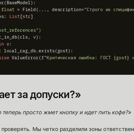
or
(
BaseModel
):

 
float
 = Field(..., description=
"Строго из специфи
es: 
List
[
str
]

ost_references"
)
t_in_db
(
cls, v
):

in
 v:

t
 local_rag_db.exists(gost):

aise
 ValueError(
f"Критическая ошибка: ГОСТ 
{gost}
 
ает за допуски?»
р теперь просто жмет кнопку и идет пить кофе?»
 проверять. Мы четко разделили зоны ответствен