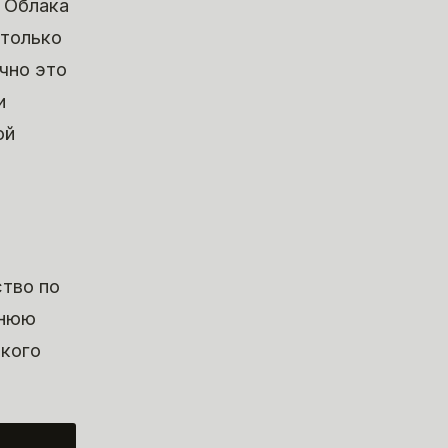
 Облака
 только
чно это
и
ой
ство по
ннюю
акого