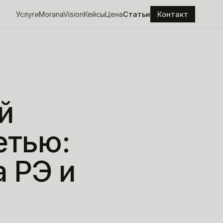
Услуги
MoranaVision
Кейсы
Цена
Статьи
Контакт
й
етью:
а
РЭ
и