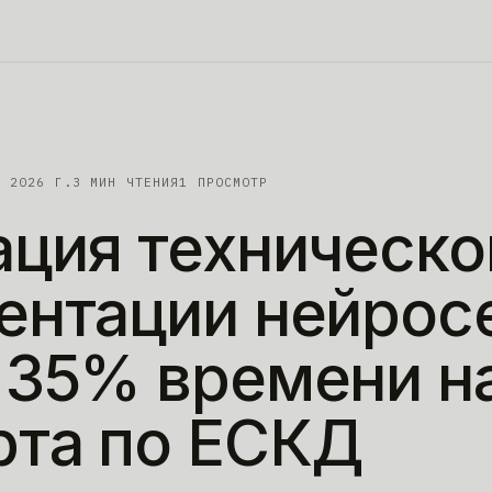
Я 2026 Г.
3
МИН ЧТЕНИЯ
1 ПРОСМОТР
ация
техническо
ентации
нейрос
35%
времени
н
рта
по
ЕСКД