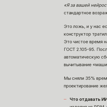
«Я за вашей нейрос
стандартное возра
Это ложь, и у нас 
конструктор тратил
Это чистое время на
ГОСТ 2.105-95. Пос
автоматическую сбо
вычитывание «машин
Мы сняли 35% време
проектирование жел
Что отдавать ИИ
изделия из PDM, 