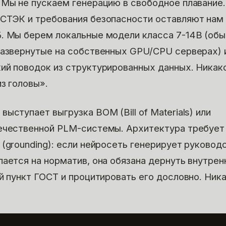
 Мы не пускаем генерацию в свободное плавание.
СТЭК и требования безопасности оставляют нам
. Мы берем локальные модели класса 7-14B (обы
развернутые на собственных GPU/CPU серверах) 
ий поводок из структурированных данных. Никак
з головы».
ыступает выгрузка BOM (Bill of Materials) или
течественной PLM-системы. Архитектура требует
 (grounding): если нейросеть генерирует руковод
лается на норматив, она обязана дернуть внутре
ый пункт ГОСТ и процитировать его дословно. Ник