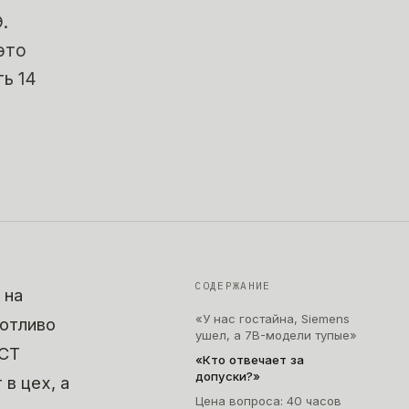
.
это
ь 14
СОДЕРЖАНИЕ
 на
«У нас гостайна, Siemens
ботливо
ушел, а 7B-модели тупые»
ОСТ
«Кто отвечает за
допуски?»
 в цех, а
Цена вопроса: 40 часов