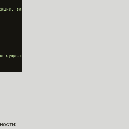
кации, запрещено вычислять"
)

не существует в базе нормоконтроля"
)

ности: