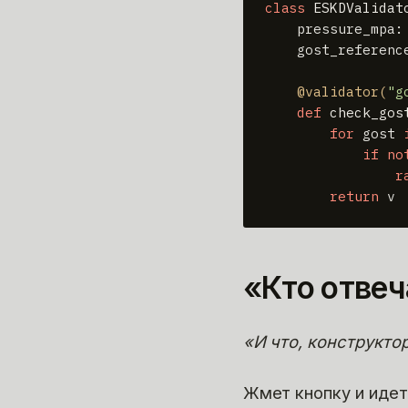
class
ESKDValidat
    pressure_mpa:
    gost_referenc
    @validator(
"g
def
check_gos
for
 gost 
if
no
r
return
 v
«Кто отвеч
«И что, конструкто
Жмет кнопку и идет