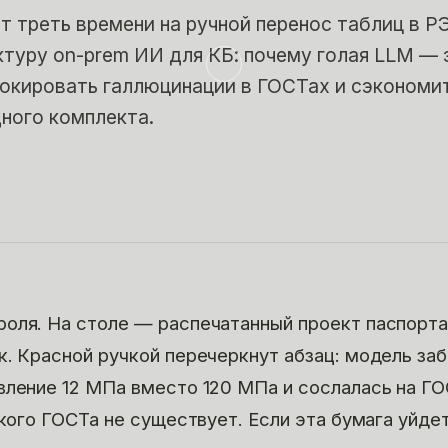
т треть времени на ручной перенос таблиц в РЭ
туру on-prem ИИ для КБ: почему голая LLM — 
локировать галлюцинации в ГОСТах и сэкономит
дного комплекта.
оля. На столе — распечатанный проект паспорта
к. Красной ручкой перечеркнут абзац: модель за
вление 12 МПа вместо 120 МПа и сослалась на Г
акого ГОСТа не существует. Если эта бумага уйдет