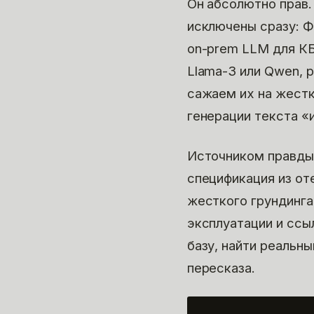
Он абсолютно прав.
исключены сразу: Ф
on-prem LLM для КБ
Llama-3 или Qwen, 
сажаем их на жестк
генерации текста «и
Источником правды в
спецификация из о
жесткого грундинга
эксплуатации и ссы
базу, найти реальн
пересказа.