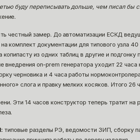
етью буду переписывать дольше, чем писал бы 
жение.
есть честный замер. До автоматизации ЕСКД веду
 на комплект документации для типового узла 40 
 копипасту из одних таблиц в другие и подгонку 
ле внедрения on-prem генератора уходит 22 часа 
рку черновика и 4 часа работы нормоконтролера
ного» слога и правку мелких косяков. Итого 26 ч
ни. Эти 14 часов конструктор теперь тратит на 
еза.
:
типовые разделы РЭ, ведомости ЗИП, сборку п
описание принципа работы по дереву изделия.