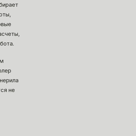
бирает
оты,
овые
асчеты,
бота.
ом
олер
енерила
ся не