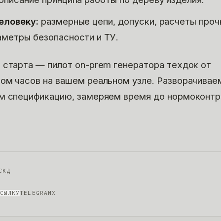
еловеку:
размерные цепи, допуски, расчеты проч
аметры безопасности и ТУ.
 старта — пилот on-prem генератора техдок от
ом часов на вашем реальном узле. Разворачивае
м спецификацию, замеряем время до нормоконтр
СКД
СЫЛКУ
TELEGRAM
X