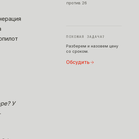
против 26
нерация
а
ПОХОЖАЯ ЗАДАЧА?
опилот
Разберем и назовем цену
со сроком.
Обсудить
фре? У
—