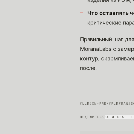
Что оставлять ч
критические пар
Правильный шаг для
MoranaLabs с замер
контур, скармливае
после.
#
LLM
#
ON-PREM
#
PLM
#
RAG
#
Е
ПОДЕЛИТЬСЯ
КОПИРОВАТЬ С