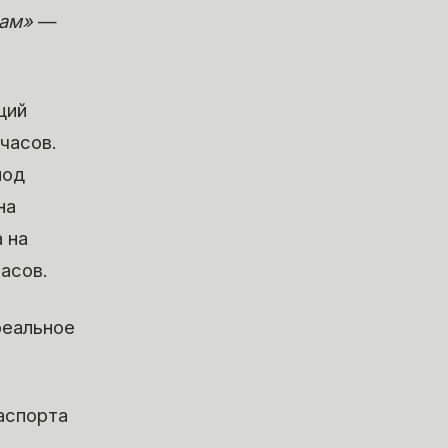
сам»
—
щий
часов.
под
на
 на
асов.
реальное
аспорта