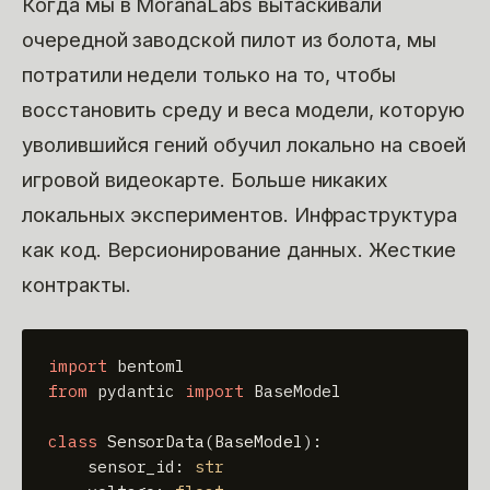
Когда мы в MoranaLabs вытаскивали
очередной заводской пилот из болота, мы
потратили недели только на то, чтобы
восстановить среду и веса модели, которую
уволившийся гений обучил локально на своей
игровой видеокарте. Больше никаких
локальных экспериментов. Инфраструктура
как код. Версионирование данных. Жесткие
контракты.
import
from
 pydantic 
import
 BaseModel

class
SensorData
(
BaseModel
):

    sensor_id: 
str