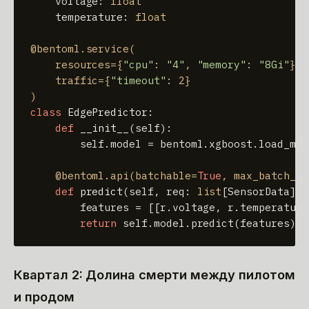
    voltage: 
float
    temperature: 
float
@bentoml.service(
    resources={
"cpu"
: 
"4"
, 
"memory"
: 
"8Gi"
},

    traffic={
"timeout"
: 
2
)
class
EdgePredictor
:

def
__init__
(
self
):

self
.model = bentoml.xgboost.load_mod
    @bentoml.api(
batchable=
True
, max_batch_si
def
predict
(
self, req: 
list
[SensorData]
) 
        features = [[r.voltage, r.temperature
return
self
Квартал 2: Долина смерти между пилотом
и продом