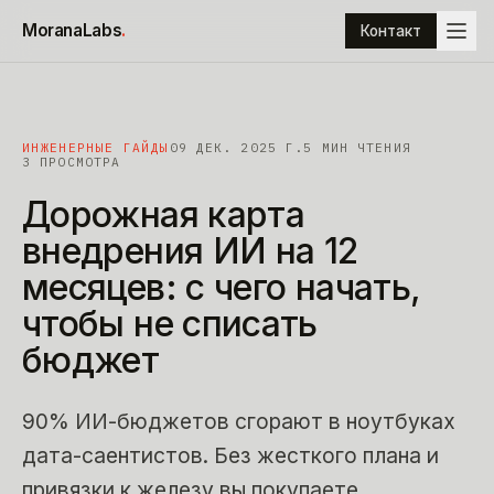
К содержимому
MoranaLabs
.
Контакт
ИНЖЕНЕРНЫЕ ГАЙДЫ
09 ДЕК. 2025 Г.
5
МИН ЧТЕНИЯ
3 ПРОСМОТРА
Дорожная
карта
внедрения
ИИ
на
12
месяцев:
с
чего
начать,
чтобы
не
списать
бюджет
90% ИИ-бюджетов сгорают в ноутбуках
дата-саентистов. Без жесткого плана и
привязки к железу вы покупаете