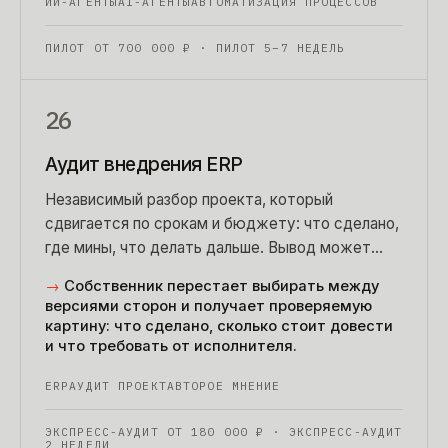
ИИ-АГЕНТЫ
AI-АГЕНТЫ
АВТОМАТИЗАЦИЯ ПРОЦЕССОВ
ПИЛОТ ОТ
700 000
₽
· ПИЛОТ 5–7 НЕДЕЛЬ
26
Аудит внедрения ERP
Независимый разбор проекта, который
сдвигается по срокам и бюджету: что сделано,
где мины, что делать дальше. Вывод может
быть и в пользу вашего подрядчика — это
→
Собственник перестает выбирать между
нормальный результат аудита.
версиями сторон и получает проверяемую
картину: что сделано, сколько стоит довести
и что требовать от исполнителя.
ERP
АУДИТ ПРОЕКТА
ВТОРОЕ МНЕНИЕ
ЭКСПРЕСС-АУДИТ ОТ
180 000
₽
· ЭКСПРЕСС-АУДИТ
2 НЕДЕЛИ