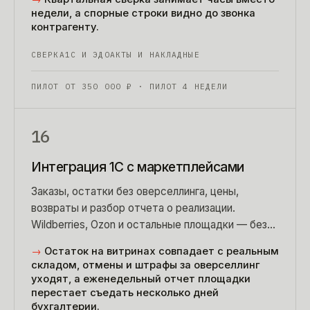
недели, а спорные строки видно до звонка
контрагенту.
СВЕРКА
1С И ЭДО
АКТЫ И НАКЛАДНЫЕ
ПИЛОТ ОТ
350 000
₽
· ПИЛОТ 4 НЕДЕЛИ
16
Интеграция 1С с маркетплейсами
Заказы, остатки без оверселлинга, цены,
возвраты и разбор отчета о реализации.
Wildberries, Ozon и остальные площадки — без
утренней выгрузки в Excel и разбора отчета по
→
Остаток на витринах совпадает с реальным
выходным.
складом, отмены и штрафы за оверселлинг
уходят, а еженедельный отчет площадки
перестает съедать несколько дней
бухгалтерии.