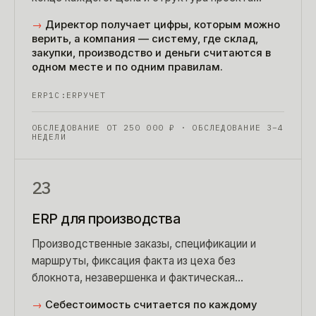
известны до договора, а не после третьего
→
Директор получает цифры, которым можно
допсоглашения.
верить, а компания — систему, где склад,
закупки, производство и деньги считаются в
одном месте и по одним правилам.
ERP
1С:ERP
УЧЕТ
ОБСЛЕДОВАНИЕ ОТ
250 000
₽
· ОБСЛЕДОВАНИЕ 3–4
НЕДЕЛИ
23
ERP для производства
Производственные заказы, спецификации и
маршруты, фиксация факта из цеха без
блокнота, незавершенка и фактическая
себестоимость по заказам. Планирование —
→
Себестоимость считается по каждому
после нормативов, а не вместо них.