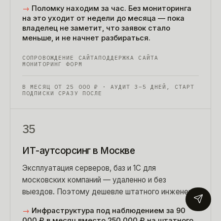
конце месяца.
→
Поломку находим за час. Без мониторинга
на это уходит от недели до месяца — пока
владелец не заметит, что заявок стало
меньше, и не начнет разбираться.
СОПРОВОЖДЕНИЕ САЙТА
ПОДДЕРЖКА САЙТА
МОНИТОРИНГ ФОРМ
В МЕСЯЦ ОТ
25 000
₽
· АУДИТ 3–5 ДНЕЙ, СТАРТ
ПОДПИСКИ СРАЗУ ПОСЛЕ
35
ИТ-аутсорсинг в Москве
Эксплуатация серверов, баз и 1С для
московских компаний — удаленно и без
выездов. Поэтому дешевле штатного инженера
и быстрее, чем ехать через город.
→
Инфраструктура под наблюдением за 90
000 ₽ в месяц вместо 250 000 ₽ на штатного