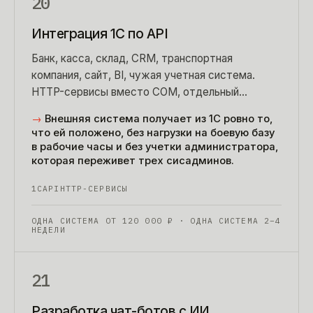
20
Интеграция 1С по API
Банк, касса, склад, CRM, транспортная
компания, сайт, BI, чужая учетная система.
HTTP-сервисы вместо COM, отдельный
служебный пользователь с минимальными
→
Внешняя система получает из 1С ровно то,
правами, журнал всех обращений.
что ей положено, без нагрузки на боевую базу
в рабочие часы и без учетки администратора,
которая переживет трех сисадминов.
1С
API
HTTP-СЕРВИСЫ
ОДНА СИСТЕМА ОТ
120 000
₽
· ОДНА СИСТЕМА 2–4
НЕДЕЛИ
21
Разработка чат-ботов с ИИ