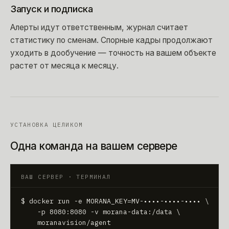
Запуск и подписка
Алерты идут ответственным, журнал считает
статистику по сменам. Спорные кадры продолжают
уходить в дообучение — точность на вашем объекте
растет от месяца к месяцу.
УСТАНОВКА ЦЕЛИКОМ
Одна команда на вашем сервере
ВАШ СЕРВЕР · ТЕРМИНАЛ
$ docker run -e MORANA_KEY=MV-••••-••••-•••• \

    -p 8080:8080 -v morana-data:/data \

    moranavision/agent
