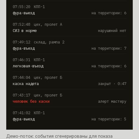
07:57:36
монтажная площадка
человек без каски
алерт прорабу
07:55:20
КПП-1
фура·выезд
на территории: 6
07:52:48
цех, пролет А
СИЗ в норме
нарушений нет
07:49:12
склад, рампа 2
фура·въезд
на территории: 7
07:46:31
КПП-1
легковая·въезд
на территории: 6
07:44:04
цех, пролет Б
каска надета
закрыт · 0:47
07:43:17
цех, пролет Б
человек без каски
алерт мастеру
Демо-поток: события сгенерированы для показа