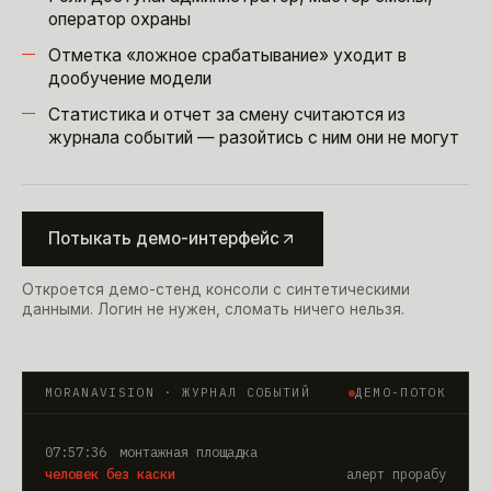
оператор охраны
Отметка «ложное срабатывание» уходит в
дообучение модели
Статистика и отчет за смену считаются из
журнала событий — разойтись с ним они не могут
Потыкать демо-интерфейс
Откроется демо-стенд консоли с синтетическими
данными. Логин не нужен, сломать ничего нельзя.
MORANAVISION · ЖУРНАЛ СОБЫТИЙ
ДЕМО-ПОТОК
10:44:05
монтажная площадка
каска надета
закрыт · 1:12