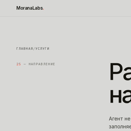
К содержимому
MoranaLabs
.
ГЛАВНАЯ
/
УСЛУГИ
Р
25
— НАПРАВЛЕНИЕ
н
Агент не
заполняе