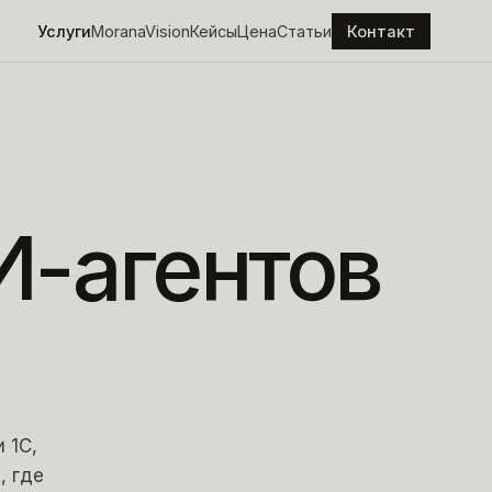
Услуги
MoranaVision
Кейсы
Цена
Статьи
Контакт
И-агентов
 1С,
, где