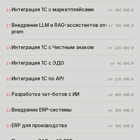
Интеграция 1С с маркетплейсами
16
от
140 000
₽
Внедрение LLM и RAG-ассистентов on-
17
от
700 000
₽
prem
Интеграция 1С с Честным знаком
18
от
120 000
₽
Интеграция 1С с ЭДО
19
от
90 000
₽
Интеграция 1С по API
20
от
120 000
₽
Разработка чат-ботов с ИИ
21
от
400 000
₽
Внедрение ERP-системы
22
от
250 000
₽
ERP для производства
23
от
300 000
₽