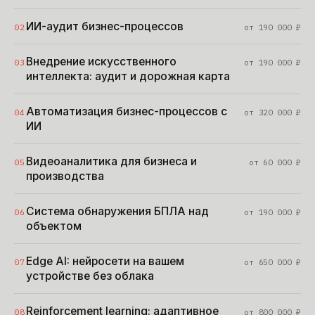
ИИ-аудит бизнес-процессов
02
от
190 000
₽
Внедрение искусственного
03
от
190 000
₽
интеллекта: аудит и дорожная карта
Автоматизация бизнес-процессов с
04
от
320 000
₽
ИИ
Видеоаналитика для бизнеса и
05
от
60 000
₽
производства
Система обнаружения БПЛА над
06
от
190 000
₽
объектом
Edge AI: нейросети на вашем
07
от
650 000
₽
устройстве без облака
Reinforcement learning: адаптивное
08
от
800 000
₽