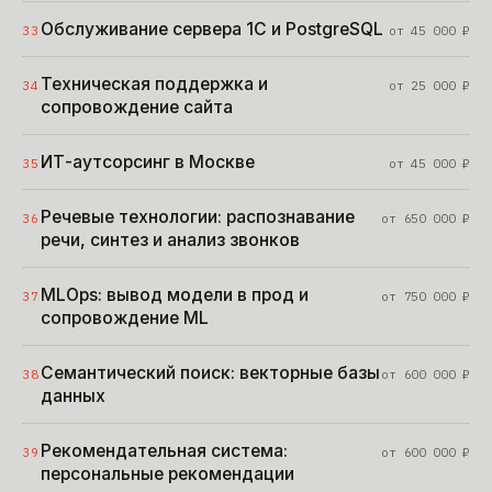
Обслуживание сервера 1С и PostgreSQL
33
от
45 000
₽
Техническая поддержка и
34
от
25 000
₽
сопровождение сайта
ИТ-аутсорсинг в Москве
35
от
45 000
₽
Речевые технологии: распознавание
36
от
650 000
₽
речи, синтез и анализ звонков
MLOps: вывод модели в прод и
37
от
750 000
₽
сопровождение ML
Семантический поиск: векторные базы
38
от
600 000
₽
данных
Рекомендательная система:
39
от
600 000
₽
персональные рекомендации