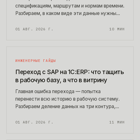
спецификациям, маршрутам и нормам времени.
Разбираем, в каком виде эти данные нужны
системе, как собирают факт из цеха, почему
себестоимость врет без учета брака и что
01 АВГ. 2026 Г.
10
МИН
делать, если норм нет вообще.
ИНЖЕНЕРНЫЕ ГАЙДЫ
Переход с SAP на 1С:ERP: что тащить
в рабочую базу, а что в витрину
Главная ошибка перехода — попытка
перенести всю историю в рабочую систему.
Разбираем деление данных на три контура,
горизонт хранения под требования
проверяющих, порядок отключения исходной
01 АВГ. 2026 Г.
11
МИН
системы и то, во что это обходится по
деньгам и срокам.