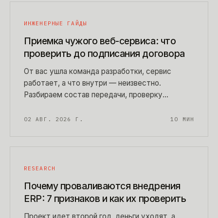
ИНЖЕНЕРНЫЕ ГАЙДЫ
Приемка чужого веб-сервиса: что
проверить до подписания договора
От вас ушла команда разработки, сервис
работает, а что внутри — неизвестно.
Разбираем состав передачи, проверку
состояния кода и инфраструктуры, оценку
технического долга и разницу между
02 АВГ. 2026 Г.
10
МИН
сопровождением работающего сервиса и
спасением брошенного.
RESEARCH
Почему проваливаются внедрения
ERP: 7 признаков и как их проверить
Проект идет второй год, деньги уходят, а