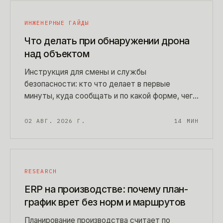
ИНЖЕНЕРНЫЕ ГАЙДЫ
Что делать при обнаружении дрона
над объектом
Инструкция для смены и службы
безопасности: кто что делает в первые
минуты, куда сообщать и по какой форме, чего
нельзя делать даже очень хочется, как
обращаться с упавшим аппаратом. Готовая
02 АВГ. 2026 Г.
14
МИН
памятка на пост охраны — можно распечатать
сегодня.
RESEARCH
ERP на производстве: почему план-
график врет без норм и маршрутов
Планирование производства считает по