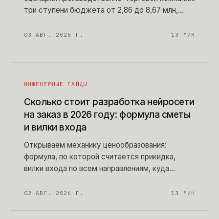
три ступени бюджета от 2,86 до 8,67 млн,
семь факторов, которые удваивают цену, и
двенадцать вопросов, которыми проверяют
03 АВГ. 2026 Г.
13
МИН
оценку подрядчика до подписания договора.
ИНЖЕНЕРНЫЕ ГАЙДЫ
Сколько стоит разработка нейросети
на заказ в 2026 году: формула сметы
и вилки входа
Открываем механику ценообразования:
формула, по которой считается прикидка,
вилки входа по всем направлениям, куда
уходят деньги внутри сметы и порог
окупаемости в часах ручной работы. Числа
02 АВГ. 2026 Г.
13
МИН
можно пересчитать под свою задачу прямо по
ходу чтения.