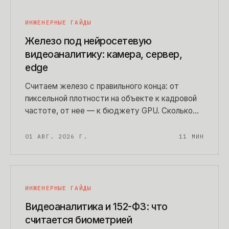
ИНЖЕНЕРНЫЕ ГАЙДЫ
Железо под нейросетевую
видеоаналитику: камера, сервер,
edge
Считаем железо с правильного конца: от
пиксельной плотности на объекте к кадровой
частоте, от нее — к бюджету GPU. Сколько
камер тянет один сервер видеоаналитики,
когда хватает CPU, когда нужен edge-бокс, и
01 АВГ. 2026 Г.
11
МИН
готовая спецификация объекта на 12 камер с
формулами для пересчета.
ИНЖЕНЕРНЫЕ ГАЙДЫ
Видеоаналитика и 152-ФЗ: что
считается биометрией