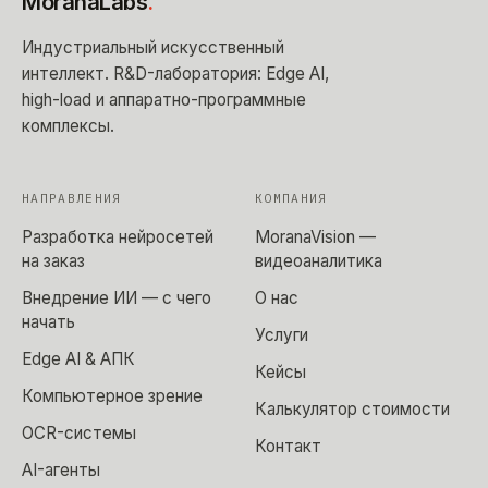
MoranaLabs
.
Индустриальный искусственный
интеллект
. R&D-лаборатория: Edge AI,
high-load и аппаратно-программные
комплексы.
НАПРАВЛЕНИЯ
КОМПАНИЯ
Разработка нейросетей
MoranaVision —
на заказ
видеоаналитика
Внедрение ИИ — с чего
О нас
начать
Услуги
Edge AI & АПК
Кейсы
Компьютерное зрение
Калькулятор стоимости
OCR-системы
Контакт
AI-агенты