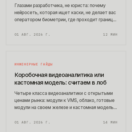
Глазами разработчика, не юриста: почему
нейросеть, которая ищет каски, не делает вас
оператором биометрии, где проходит граница
по статье 11 152-ФЗ, что изменил 572-ФЗ для
распознавания лиц и какие бумаги нужны под
01 АВГ. 2026 Г.
12
МИН
обычную видеоаналитику. С таблицей задач и
чек-листом согласий.
ИНЖЕНЕРНЫЕ ГАЙДЫ
Коробочная видеоаналитика или
кастомная модель: считаем в лоб
Четыре класса видеоаналитики с открытыми
ценами рынка: модули к VMS, облако, готовые
модули на своем железе и кастомная модель
под вашу сцену. Три сметы на трехлетнем
горизонте и признаки, по которым видно, что
01 АВГ. 2026 Г.
14
МИН
вам хватит коробки за 6 600 ₽ за канал.