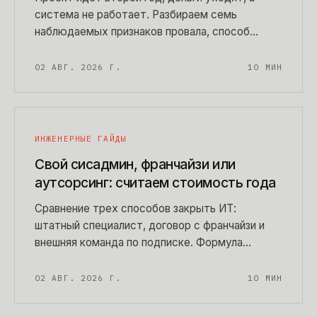
система не работает. Разбираем семь
наблюдаемых признаков провала, способ
проверить каждый за один день без
привлечения консультантов и то, что делать,
02 АВГ. 2026 Г.
10
МИН
когда диагноз подтвердился.
ИНЖЕНЕРНЫЕ ГАЙДЫ
Свой сисадмин, франчайзи или
аутсорсинг: считаем стоимость года
Сравнение трех способов закрыть ИТ:
штатный специалист, договор с франчайзи и
внешняя команда по подписке. Формула
годовой стоимости с показанными исходными,
честные дыры каждой схемы и критерии
02 АВГ. 2026 Г.
10
МИН
выбора без рекламы.