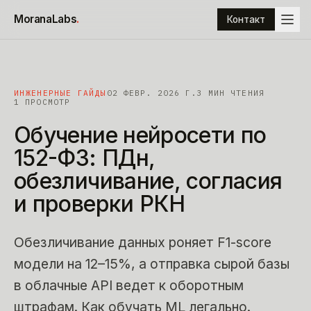
К содержимому
MoranaLabs
.
Контакт
ИНЖЕНЕРНЫЕ ГАЙДЫ
02 ФЕВР. 2026 Г.
3
МИН ЧТЕНИЯ
1 ПРОСМОТР
Обучение
нейросети
по
152-ФЗ:
ПДн,
обезличивание,
согласия
и
проверки
РКН
Обезличивание данных роняет F1-score
модели на 12–15%, а отправка сырой базы
в облачные API ведет к оборотным
штрафам. Как обучать ML легально.