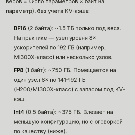
весов = число параметров × байт на
параметр), без учета KV-кэша:
BF16
(2 байта): ~1.5 ТБ только под веса.
На практике — узел уровня 8×
ускорителей по 192 ГБ (например,
MI300X-класс) или несколько узлов.
FP8
(1 байт): ~750 ГБ. Помещается на
один узел 8× по 141–192 ГБ
(H200/MI300X-класс) с запасом под KV-
кэш.
Int4
(0.5 байта): ~375 ГБ. Влезает на
меньшую конфигурацию, но с оговоркой
по качеству (ниже).