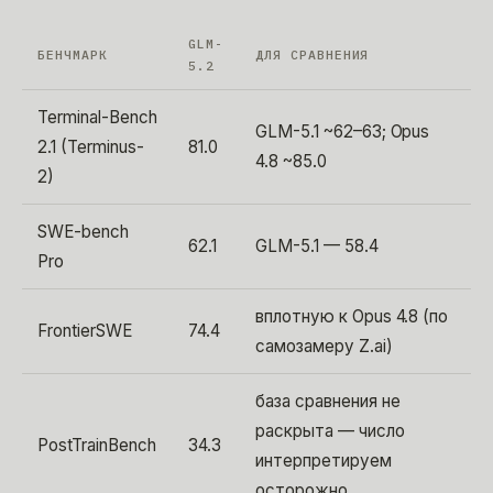
GLM-
БЕНЧМАРК
ДЛЯ СРАВНЕНИЯ
5.2
Terminal-Bench
GLM-5.1 ~62–63; Opus
2.1 (Terminus-
81.0
4.8 ~85.0
2)
SWE-bench
62.1
GLM-5.1 — 58.4
Pro
вплотную к Opus 4.8 (по
FrontierSWE
74.4
самозамеру Z.ai)
база сравнения не
раскрыта — число
PostTrainBench
34.3
интерпретируем
осторожно