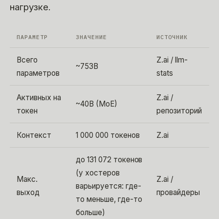
нагрузке.
ПАРАМЕТР
ЗНАЧЕНИЕ
ИСТОЧНИК
Всего
Z.ai / llm-
~753B
параметров
stats
Активных на
Z.ai /
~40B (MoE)
токен
репозиторий
Контекст
1 000 000 токенов
Z.ai
до 131 072 токенов
(у хостеров
Макс.
Z.ai /
варьируется: где-
выход
провайдеры
то меньше, где-то
больше)