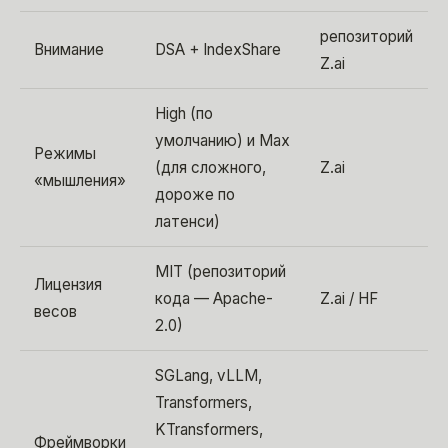
репозиторий
Внимание
DSA + IndexShare
Z.ai
High (по
умолчанию) и Max
Режимы
(для сложного,
Z.ai
«мышления»
дороже по
латенси)
MIT (репозиторий
Лицензия
кода — Apache-
Z.ai / HF
весов
2.0)
SGLang, vLLM,
Transformers,
KTransformers,
Фреймворки