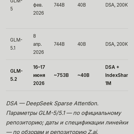
GLM-
фев.
744B
40B
DSA, 200K
5
2026
8
GLM-
апр.
744B
40B
DSA, 200K
5.1
2026
16–17
DSA +
GLM-
июня
~753B
~40B
IndexShare,
5.2
2026
1M
DSA — DeepSeek Sparse Attention.
Параметры GLM-5/5.1 — по официальному
репозиторию; даты и спецификации линейки
— по обзорам и репозиторию Z.ai.