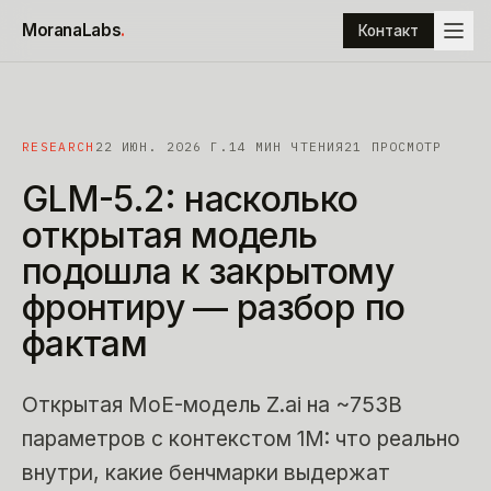
К содержимому
MoranaLabs
.
Контакт
RESEARCH
22 ИЮН. 2026 Г.
14
МИН ЧТЕНИЯ
21 ПРОСМОТР
GLM-5.2:
насколько
открытая
модель
подошла
к
закрытому
фронтиру
—
разбор
по
фактам
Открытая MoE-модель Z.ai на ~753B
параметров с контекстом 1M: что реально
внутри, какие бенчмарки выдержат