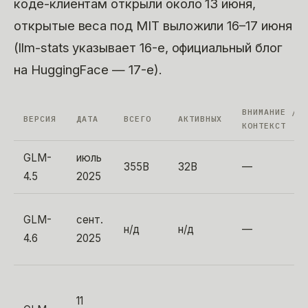
коде-клиентам открыли около 13 июня,
открытые веса под MIT выложили 16–17 июня
(llm-stats указывает 16-е, официальный блог
на HuggingFace — 17-е).
ВНИМАНИЕ /
ВЕРСИЯ
ДАТА
ВСЕГО
АКТИВНЫХ
КОНТЕКСТ
GLM-
июль
355B
32B
—
4.5
2025
GLM-
сент.
н/д
н/д
—
4.6
2025
11